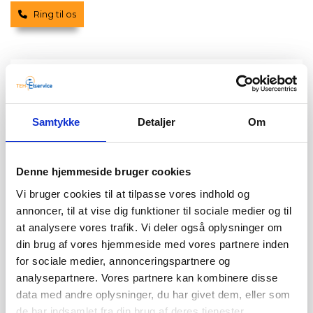
Ring til os
Elektriker Guldborg pris
Jeg ved, at prisen er vigtig for mange, når det
kommer til el-arbejde. Hos TEH Elservice tilbyder jeg
Samtykke
Detaljer
Om
derfor konkurrencedygtige priser uden at gå på
kompromis med kvaliteten. Når du vælger mig som
din elektriker i Guldborg eller
Bandholm
, får du et klart
Denne hjemmeside bruger cookies
og gennemsigtigt tilbud, så du ved præcis, hvad det er
du kommer til at betale for. Jeg tror på ærlighed og
Vi bruger cookies til at tilpasse vores indhold og
leverer resultater, der matcher dine behov og dit
annoncer, til at vise dig funktioner til sociale medier og til
budget.
at analysere vores trafik. Vi deler også oplysninger om
Min prissætning bliver baseret på en grundig
din brug af vores hjemmeside med vores partnere inden
vurdering af din opgave, så du får den mest præcise
for sociale medier, annonceringspartnere og
elektrikerpris i Askeby. Jeg forstår, at alle projekter er
analysepartnere. Vores partnere kan kombinere disse
forskellige, og jeg er dedikeret til at finde den rette
data med andre oplysninger, du har givet dem, eller som
løsning, der giver dig mest værdi for pengene, uden at
de har indsamlet fra din brug af deres tjenester.
gå på kompromis med kvaliteten. Få et uforpligtende