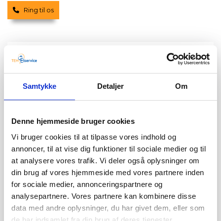
Ring til os
Elektriker Hyldtofte pris
Jeg ved, at prisen er vigtig for mange, når det
kommer til el-arbejde. Hos TEH Elservice tilbyder jeg
Samtykke
Detaljer
Om
derfor konkurrencedygtige priser uden at gå på
kompromis med kvaliteten. Når du vælger mig som
din elektriker i Hyldtofte eller
Bandholm
, får du et klart
Denne hjemmeside bruger cookies
og gennemsigtigt tilbud, så du ved præcis, hvad det er
du kommer til at betale for. Jeg tror på ærlighed og
Vi bruger cookies til at tilpasse vores indhold og
leverer resultater, der matcher dine behov og dit
annoncer, til at vise dig funktioner til sociale medier og til
budget.
at analysere vores trafik. Vi deler også oplysninger om
Min prissætning bliver baseret på en grundig
din brug af vores hjemmeside med vores partnere inden
vurdering af din opgave, så du får den mest præcise
for sociale medier, annonceringspartnere og
elektrikerpris i Askeby. Jeg forstår, at alle projekter er
analysepartnere. Vores partnere kan kombinere disse
forskellige, og jeg er dedikeret til at finde den rette
data med andre oplysninger, du har givet dem, eller som
løsning, der giver dig mest værdi for pengene, uden at
de har indsamlet fra din brug af deres tjenester.
gå på kompromis med kvaliteten. Få et uforpligtende