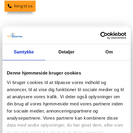
Ring til os
Elektriker Langebæk pris
Jeg ved, at prisen er vigtig for mange, når det
kommer til el-arbejde. Hos TEH Elservice tilbyder jeg
Samtykke
Detaljer
Om
derfor konkurrencedygtige priser uden at gå på
kompromis med kvaliteten. Når du vælger mig som
din elektriker i Langebæk eller
Bandholm
, får du et
Denne hjemmeside bruger cookies
klart og gennemsigtigt tilbud, så du ved præcis, hvad
det er du kommer til at betale for. Jeg tror på ærlighed
Vi bruger cookies til at tilpasse vores indhold og
og leverer resultater, der matcher dine behov og dit
annoncer, til at vise dig funktioner til sociale medier og til
budget.
at analysere vores trafik. Vi deler også oplysninger om
Min prissætning bliver baseret på en grundig
din brug af vores hjemmeside med vores partnere inden
vurdering af din opgave, så du får den mest præcise
for sociale medier, annonceringspartnere og
elektrikerpris i Askeby. Jeg forstår, at alle projekter er
analysepartnere. Vores partnere kan kombinere disse
forskellige, og jeg er dedikeret til at finde den rette
data med andre oplysninger, du har givet dem, eller som
løsning, der giver dig mest værdi for pengene, uden at
de har indsamlet fra din brug af deres tjenester.
gå på kompromis med kvaliteten. Få et uforpligtende