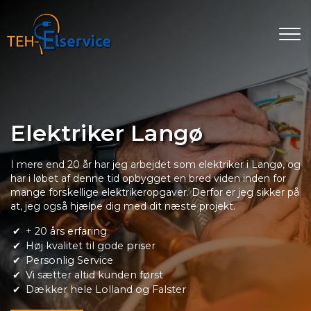
Gå
til
hovedindhold
Elektriker Langø
I mere end 20 år har jeg arbejdet som elektriker i Langø, og
har i løbet af denne tid opbygget en bred viden inden for
mange forskellige elektrikeropgaver. Derfor er jeg sikker på
at, jeg også hjælpe dig med dit næste projekt.
+ 20 års erfaring
Høj kvalitet til gode priser
Personlig Service
Vi sætter altid kunden først
Dækker hele Lolland og Falster