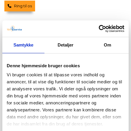
Ring til os
Elektriker Langø pris
Jeg ved, at prisen er vigtig for mange, når det
Samtykke
Detaljer
Om
kommer til el-arbejde. Hos TEH Elservice tilbyder jeg
derfor konkurrencedygtige priser uden at gå på
kompromis med kvaliteten. Når du vælger mig som
Denne hjemmeside bruger cookies
din elektriker i Langø eller
Bandholm
, får du et klart og
gennemsigtigt tilbud, så du ved præcis, hvad det er du
Vi bruger cookies til at tilpasse vores indhold og
kommer til at betale for. Jeg tror på ærlighed og
annoncer, til at vise dig funktioner til sociale medier og til
leverer resultater, der matcher dine behov og dit
at analysere vores trafik. Vi deler også oplysninger om
budget.
din brug af vores hjemmeside med vores partnere inden
Min prissætning bliver baseret på en grundig
for sociale medier, annonceringspartnere og
vurdering af din opgave, så du får den mest præcise
analysepartnere. Vores partnere kan kombinere disse
elektrikerpris i Askeby. Jeg forstår, at alle projekter er
data med andre oplysninger, du har givet dem, eller som
forskellige, og jeg er dedikeret til at finde den rette
de har indsamlet fra din brug af deres tjenester.
løsning, der giver dig mest værdi for pengene, uden at
gå på kompromis med kvaliteten. Få et uforpligtende